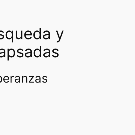
úsqueda y
lapsadas
peranzas