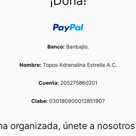
¡Dona!
Banco:
Banbajio.
Nombre:
Topos Adrenalina Estrella A.C.
Cuenta:
205275860201
Clabe:
030180900012851907
rma organizada, únete a nosotro