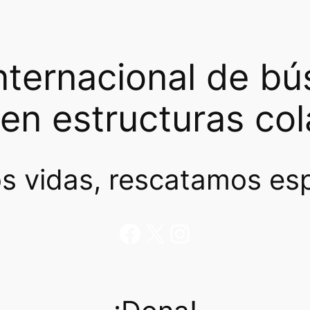
nternacional de b
 en estructuras co
s vidas, rescatamos es
Facebook
X
Instagram